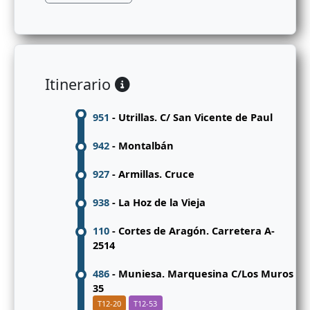
Itinerario
951
- Utrillas. C/ San Vicente de Paul
942
- Montalbán
927
- Armillas. Cruce
938
- La Hoz de la Vieja
110
- Cortes de Aragón. Carretera A-
2514
486
- Muniesa. Marquesina C/Los Muros
35
T12-20
T12-53