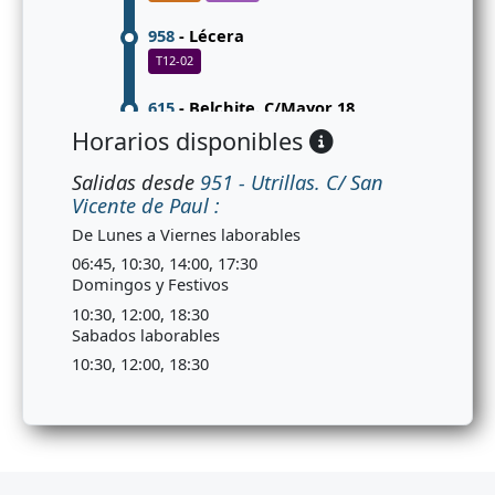
958
- Lécera
T12-02
615
- Belchite. C/Mayor 18
T12-02
T12-03
T12-51
Horarios disponibles
549_N
- Belchite. C/Mayor 78
Salidas desde
951 - Utrillas. C/ San
Vicente de Paul :
T12-02
T12-03
T12-51
De Lunes a Viernes laborables
766
- El Burgo de Ebro
06:45, 10:30, 14:00, 17:30
T12-02
Domingos y Festivos
10:30, 12:00, 18:30
955
- Cartuja Baja
Sabados laborables
T12-02
10:30, 12:00, 18:30
CTAZ-526
- Av. Cesáreo Alierta, 95
T12-02
T12-03
T12-51
CTAZ-501
- Av. Cesáreo Alierta, 15