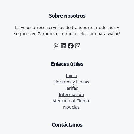
T12-02
T12-51
723
- Zaragoza. Estación Intermodal
Sobre nosotros
T12-02
T12-03
T12-20
T12-51
La veloz ofrece servicios de transporte modernos y
seguros en Zaragoza, ¡tu mejor elección para viajar!
X
LinkedIn
Facebook
Instagram
Enlaces útiles
Inicio
Horarios y Líneas
Tarifas
Información
Atención al Cliente
Noticias
Contáctanos